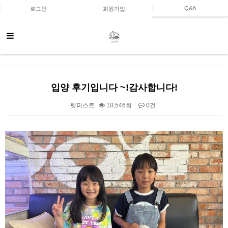
Q&A
로그인
회원가입
입양 후기입니다 ~!감사합니다!
펫퍼스트
10,546회
0건
본문